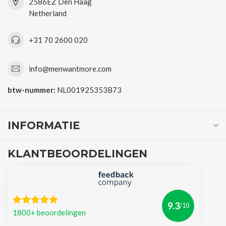
2586EZ Den Haag
Netherland
+31 70 2600 020
info@menwantmore.com
btw-nummer:
NL001925353B73
INFORMATIE
KLANTBEOORDELINGEN
9.3
/10
1800+ beoordelingen