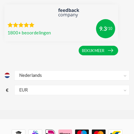
9.3
/10
1800+ beoordelingen
BEKIJK MEER
€