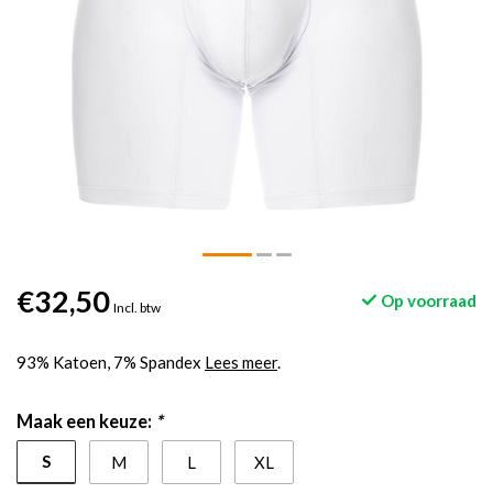
€32,50
Op voorraad
Incl. btw
93% Katoen, 7% Spandex
Lees meer
.
Maak een keuze:
*
S
M
L
XL