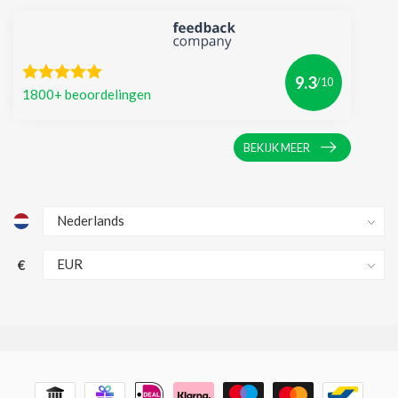
9.3
/10
1800+ beoordelingen
BEKIJK MEER
€