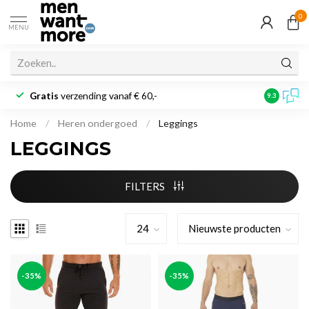
0
MENU
Gratis
verzending vanaf € 60,-
Klantbeoo
9.3
Home
/
Heren ondergoed
/
Leggings
LEGGINGS
FILTERS
-35%
-35%