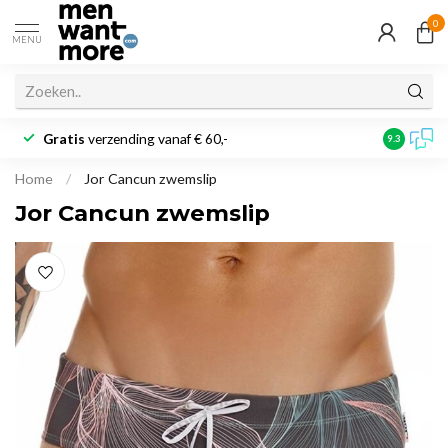
0
MENU
Gratis
verzending vanaf € 60,-
Klantbeoo
9.3
Home
/
Jor Cancun zwemslip
Jor Cancun zwemslip