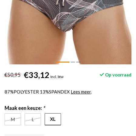
€33,12
€50,95
Op voorraad
Incl. btw
87%POLYESTER 13%SPANDEX
Lees meer
.
Maak een keuze:
*
XL
M
L