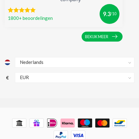
9.3
/10
1800+ beoordelingen
BEKIJK MEER
€