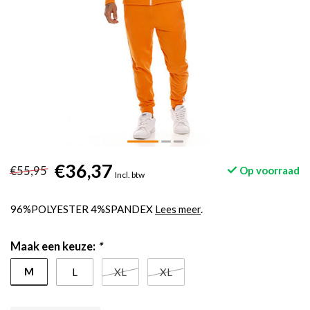
€36,37
€55,95
Op voorraad
Incl. btw
96%POLYESTER 4%SPANDEX
Lees meer
.
Maak een keuze:
*
M
L
XL
XL