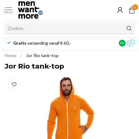
0
MENU
Gratis
verzending vanaf € 60,-
Klantbeoo
9.3
Home
/
Jor Rio tank-top
Jor Rio tank-top