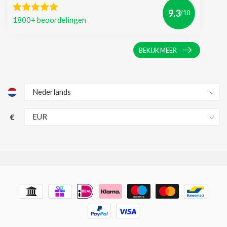
9.3
/10
1800+ beoordelingen
BEKIJK MEER
€