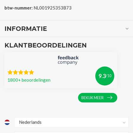
btw-nummer:
NL001925353B73
INFORMATIE
KLANTBEOORDELINGEN
9.3
/10
1800+ beoordelingen
BEKIJK MEER