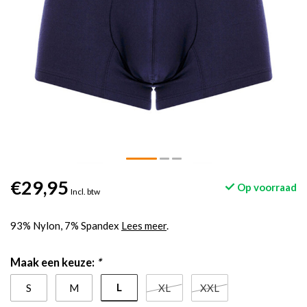
€29,95
Op voorraad
Incl. btw
93% Nylon, 7% Spandex
Lees meer
.
Maak een keuze:
*
L
S
M
XL
XXL