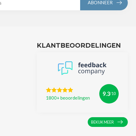
ABONNEER
KLANTBEOORDELINGEN
9.3
/10
1800+ beoordelingen
BEKIJK MEER