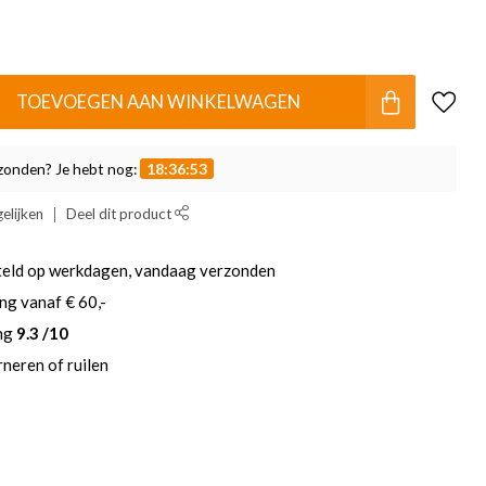
TOEVOEGEN AAN WINKELWAGEN
zonden? Je hebt nog:
18:36:52
elijken
Deel dit product
teld op werkdagen, vandaag verzonden
ng vanaf € 60,-
ing
9.3 /10
neren of ruilen