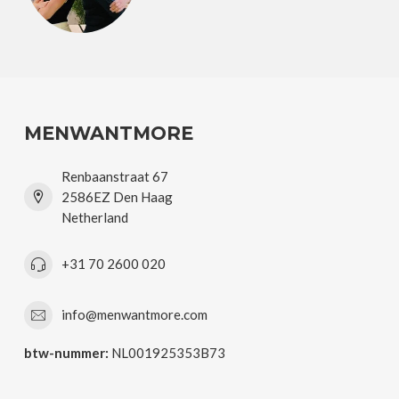
MENWANTMORE
Renbaanstraat 67
2586EZ Den Haag
Netherland
+31 70 2600 020
info@menwantmore.com
btw-nummer:
NL001925353B73