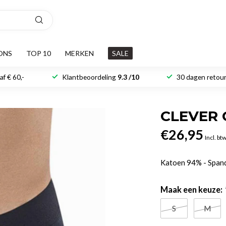
ONS
TOP 10
MERKEN
SALE
f € 60,-
Klantbeoordeling
9.3 /10
30 dagen retour
CLEVER 
€26,95
Incl. bt
Katoen 94% - Spa
Maak een keuze:
S
M