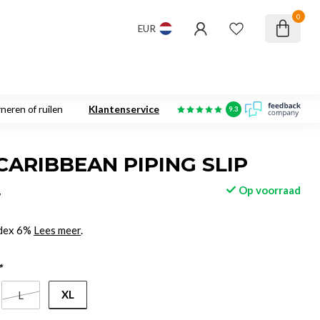
0
EUR
neren of ruilen
Klantenservice
9.3
CARIBBEAN PIPING SLIP
Op voorraad
w
ndex 6%
Lees meer
.
*
XL
L