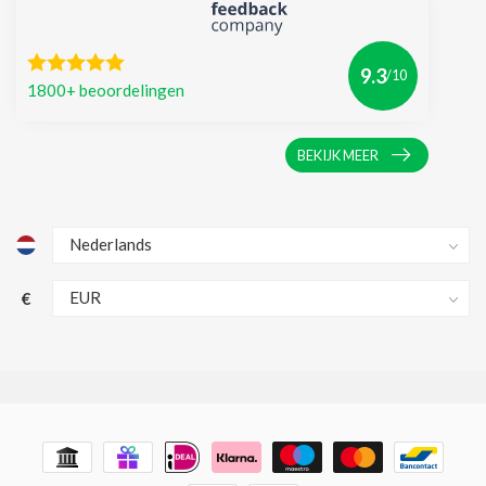
9.3
/10
1800+ beoordelingen
BEKIJK MEER
€