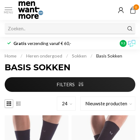
0
MENU
Gratis
verzending vanaf € 60,-
Klantbeoo
9.3
Home
/
Heren ondergoed
/
Sokken
/
Basis Sokken
BASIS SOKKEN
FILTERS