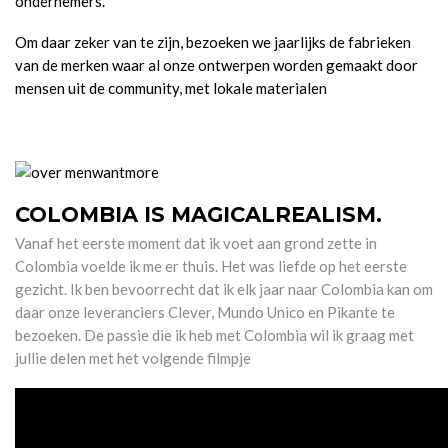
ondernemers.
Om daar zeker van te zijn, bezoeken we jaarlijks de fabrieken
van de merken waar al onze ontwerpen worden gemaakt door
mensen uit de community, met lokale materialen
COLOMBIA IS MAGICALREALISM.
Vanaf het eerste moment dat ik voet aan grond zette in
Colombia voelde ik me er thuis. Het was liefde op het eerste
gezicht. Ik ben bevoorrecht dat ik elk jaar naar Colombia kan om
daar onze leveranciers Clever, Mundo Unico en Pikante te
bezoeken. De passie die ik heb met Colombia wil ik graag met
jullie delen met het volgende filmpje