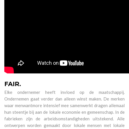
FAIR.
Elke ondernemer heeft invloed op de maatschappij.
Ondernemen gaat verder dan alleen winst maken. De merken
waar menwantmore intensief mee samenwerkt dragen allemaal
hun steentje bij aan de lokale economie en gemeenschap. In de
fabrieken zijn de arbeidsomstandigheden uitstekend. Alle
ontwerpen worden gemaakt door lokale mensen met lokale