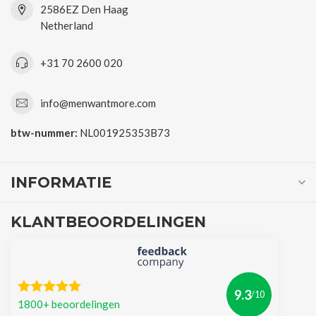
2586EZ Den Haag
Netherland
+31 70 2600 020
info@menwantmore.com
btw-nummer:
NL001925353B73
INFORMATIE
KLANTBEOORDELINGEN
9.3
/10
1800+ beoordelingen