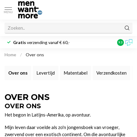
MENU
Gratis
verzending vanaf € 60,-
Klantbeoo
9.3
Home
/
Over ons
Over ons
Levertijd
Matentabel
Verzendkosten
OVER ONS
OVER ONS
Het begon in Latijns-Amerika, op avontuur.
Mijn leven daar voelde als zo'n jongensboek van vroeger,
zwervend over een exotisch continent. Om die avontuurlijke