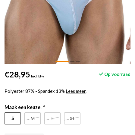
€28,95
Op voorraad
Incl. btw
Polyester 87% - Spandex 13%
Lees meer
.
Maak een keuze:
*
S
M
L
XL