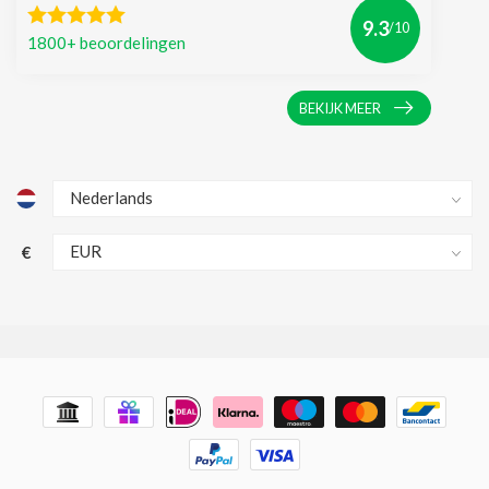
9.3
/10
1800+ beoordelingen
BEKIJK MEER
€