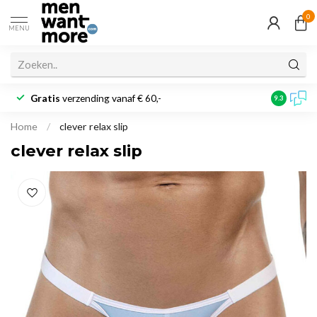
0
MENU
Gratis
verzending vanaf € 60,-
Klantbeoo
9.3
Home
/
clever relax slip
clever relax slip