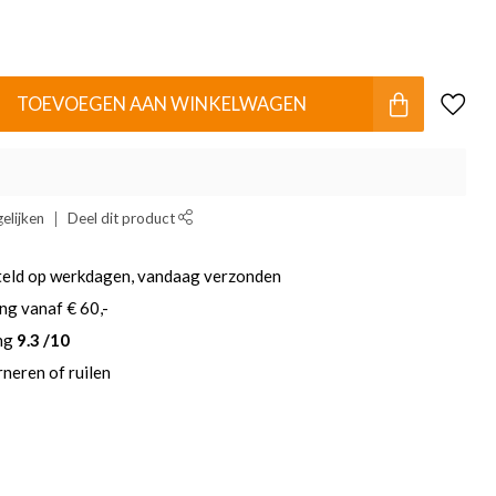
TOEVOEGEN AAN WINKELWAGEN
elijken
Deel dit product
teld op werkdagen, vandaag verzonden
ng vanaf € 60,-
ing
9.3 /10
neren of ruilen