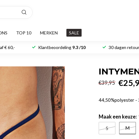
ONS
TOP 10
MERKEN
SALE
f € 60,-
Klantbeoordeling
9.3 /10
30 dagen retour
INTYME
€25,
€39,95
44,50%polyester -
Maak een keuze:
M
S