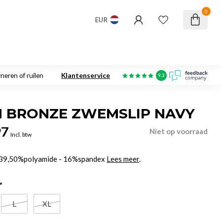
0
EUR
neren of ruilen
Klantenservice
9.3
N BRONZE ZWEMSLIP NAVY
97
Niet op voorraad
Incl. btw
 39,50%polyamide - 16%spandex
Lees meer
.
*
L
XL