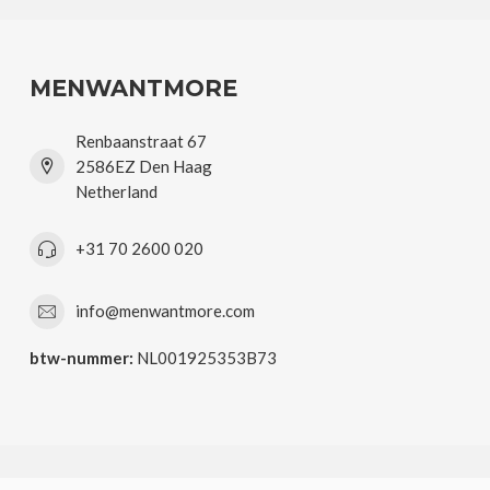
MENWANTMORE
Renbaanstraat 67
2586EZ Den Haag
Netherland
+31 70 2600 020
info@menwantmore.com
btw-nummer:
NL001925353B73