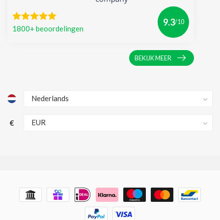
9.3
/10
1800+ beoordelingen
BEKIJK MEER
€