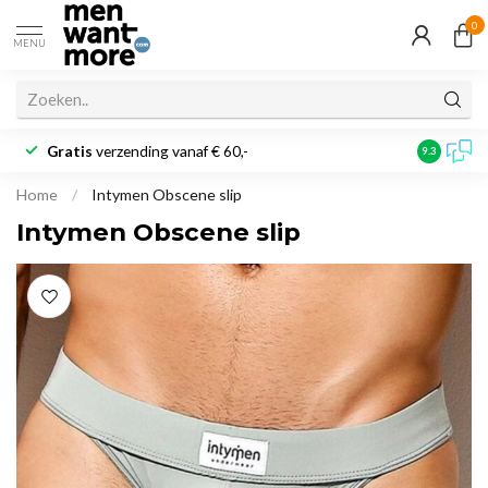
0
MENU
Gratis
verzending vanaf € 60,-
Klantbeoo
9.3
Home
/
Intymen Obscene slip
Intymen Obscene slip