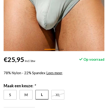
€25,95
Op voorraad
Incl. btw
78% Nylon - 22% Spandex
Lees meer
.
Maak een keuze:
*
L
S
M
XL