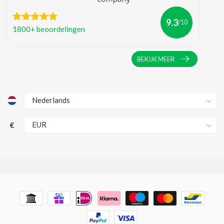
9.3
/10
1800+ beoordelingen
BEKIJK MEER
€