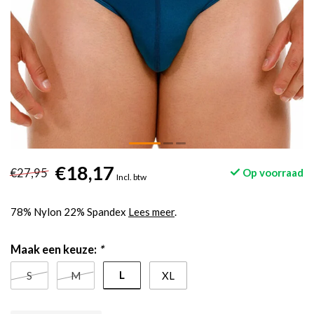
€18,17
€27,95
Op voorraad
Incl. btw
78% Nylon 22% Spandex
Lees meer
.
Maak een keuze:
*
L
S
M
XL