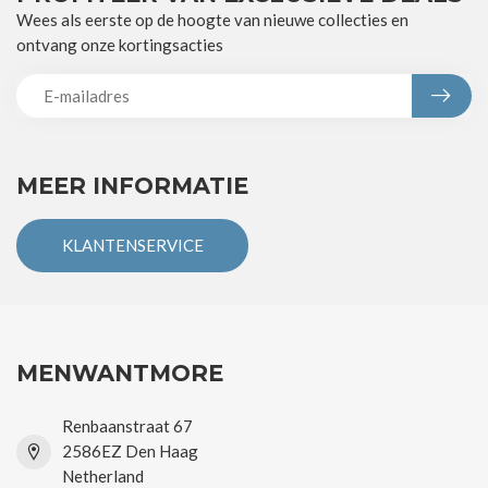
Wees als eerste op de hoogte van nieuwe collecties en
ontvang onze kortingsacties
MEER INFORMATIE
KLANTENSERVICE
MENWANTMORE
Renbaanstraat 67
2586EZ Den Haag
Netherland