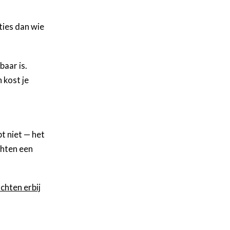
ties dan wie
baar is.
 kost je
t niet — het
chten een
chten erbij