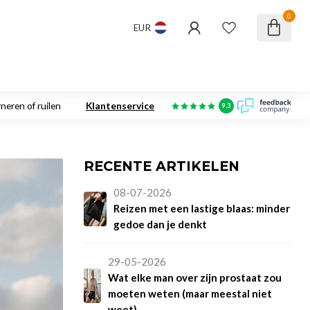
0
EUR
neren of ruilen
Klantenservice
9.3
RECENTE ARTIKELEN
08-07-2026
Reizen met een lastige blaas: minder
gedoe dan je denkt
29-05-2026
Wat elke man over zijn prostaat zou
moeten weten (maar meestal niet
weet)