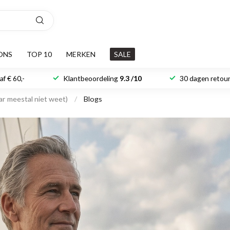
ONS
TOP 10
MERKEN
SALE
f € 60,-
Klantbeoordeling
9.3 /10
30 dagen retour
r meestal niet weet)
/
Blogs