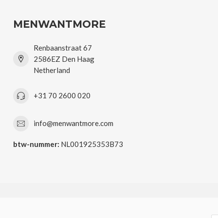
MENWANTMORE
Renbaanstraat 67
2586EZ Den Haag
Netherland
+31 70 2600 020
info@menwantmore.com
btw-nummer:
NL001925353B73