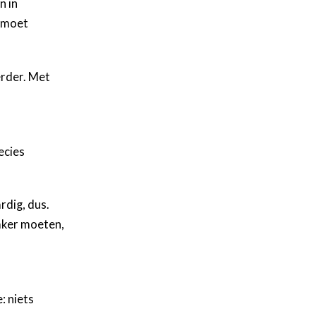
n in
e moet
erder. Met
ecies
rdig, dus.
aker moeten,
: niets