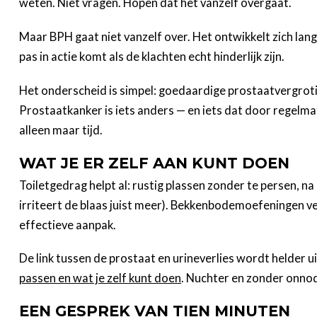
weten. Niet vragen. Hopen dat het vanzelf overgaat.
Maar BPH gaat niet vanzelf over. Het ontwikkelt zich lang
pas in actie komt als de klachten echt hinderlijk zijn.
Het onderscheid is simpel: goedaardige prostaatvergroting 
Prostaatkanker is iets anders — en iets dat door regelmat
alleen maar tijd.
WAT JE ER ZELF AAN KUNT DOEN
Toiletgedrag helpt al: rustig plassen zonder te persen, n
irriteert de blaas juist meer). Bekkenbodemoefeningen ver
effectieve aanpak.
De link tussen de prostaat en urineverlies wordt helder
passen en wat je zelf kunt doen
. Nuchter en zonder onnod
EEN GESPREK VAN TIEN MINUTEN