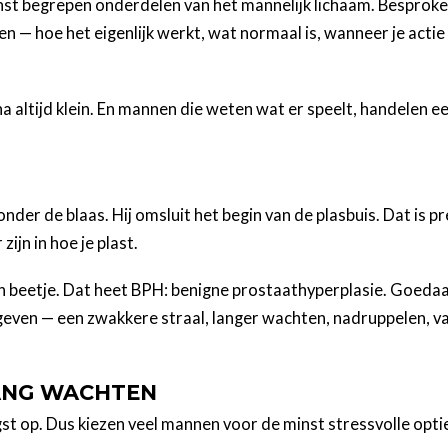
nst begrepen onderdelen van het mannelijk lichaam. Besproke
en — hoe het eigenlijk werkt, wat normaal is, wanneer je acti
a altijd klein. En mannen die weten wat er speelt, handelen e
nder de blaas. Hij omsluit het begin van de plasbuis. Dat is pr
jn in hoe je plast.
een beetje. Dat heet BPH: benigne prostaathyperplasie. Goedaa
geven — een zwakkere straal, langer wachten, nadruppelen, v
ANG WACHTEN
t op. Dus kiezen veel mannen voor de minst stressvolle optie