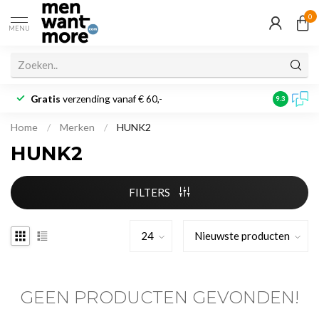
0
MENU
Gratis
verzending vanaf € 60,-
Klantbeoo
9.3
Home
/
Merken
/
HUNK2
HUNK2
FILTERS
GEEN PRODUCTEN GEVONDEN!