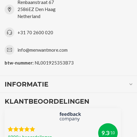
Renbaanstraat 67
2586EZ Den Haag
Netherland
+31 70 2600 020
info@menwantmore.com
btw-nummer:
NL001925353B73
INFORMATIE
KLANTBEOORDELINGEN
9.3
/10