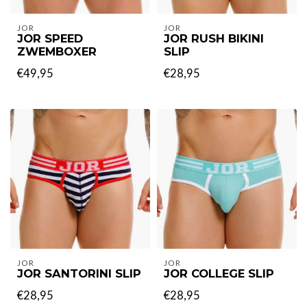
JOR
JOR
JOR SPEED
JOR RUSH BIKINI
ZWEMBOXER
SLIP
€49,95
€28,95
JOR
JOR
JOR SANTORINI SLIP
JOR COLLEGE SLIP
€28,95
€28,95