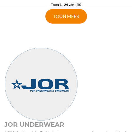
Toon
1
-
24
van 150
TOON MEER
JOR UNDERWEAR