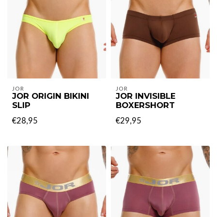
JOR
JOR
JOR ORIGIN BIKINI
JOR INVISIBLE
SLIP
BOXERSHORT
€28,95
€29,95