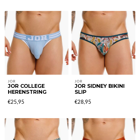
JOR
JOR
JOR COLLEGE
JOR SIDNEY BIKINI
HERENSTRING
SLIP
€25,95
€28,95