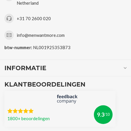
Netherland
+31 70 2600 020
info@menwantmore.com
btw-nummer:
NL001925353B73
INFORMATIE
KLANTBEOORDELINGEN
9.3
/10
1800+ beoordelingen