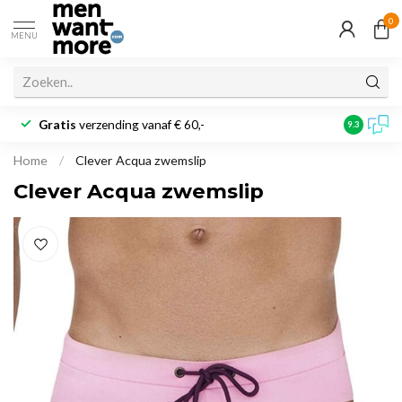
0
MENU
Gratis
verzending vanaf € 60,-
Klantbeoo
9.3
Home
/
Clever Acqua zwemslip
Clever Acqua zwemslip