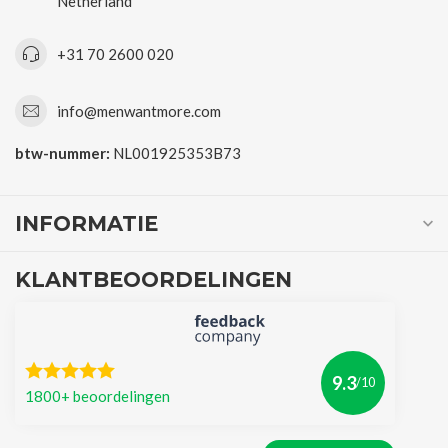
Netherland
+31 70 2600 020
info@menwantmore.com
btw-nummer:
NL001925353B73
INFORMATIE
KLANTBEOORDELINGEN
9.3
/10
1800+ beoordelingen