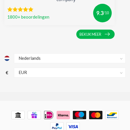
9.3
/10
1800+ beoordelingen
BEKIJK MEER
€