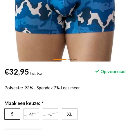
€32,95
Op voorraad
Incl. btw
Polyester 93% - Spandex 7%
Lees meer
.
Maak een keuze:
*
S
M
L
XL