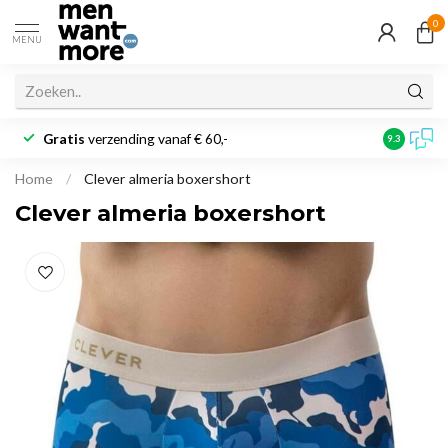
0
MENU
Gratis
verzending vanaf € 60,-
Klantbeoo
9.3
Home
/
Clever almeria boxershort
Clever almeria boxershort