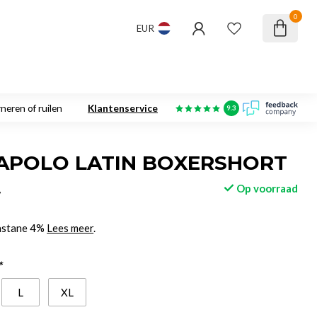
0
EUR
neren of ruilen
Klantenservice
9.3
APOLO LATIN BOXERSHORT
Op voorraad
w
lastane 4%
Lees meer
.
*
L
XL