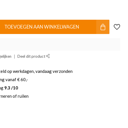
TOEVOEGEN AAN WINKELWAGEN
elijken
Deel dit product
teld op werkdagen, vandaag verzonden
ng vanaf € 60,-
ing
9.3 /10
neren of ruilen