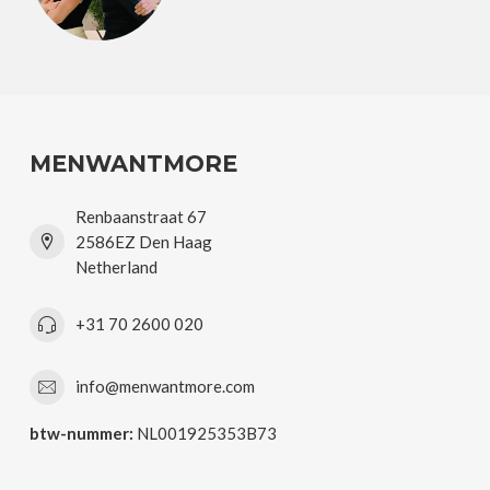
MENWANTMORE
Renbaanstraat 67
2586EZ Den Haag
Netherland
+31 70 2600 020
info@menwantmore.com
btw-nummer:
NL001925353B73