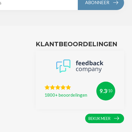
ABONNEER
KLANTBEOORDELINGEN
9.3
/10
1800+ beoordelingen
BEKIJK MEER