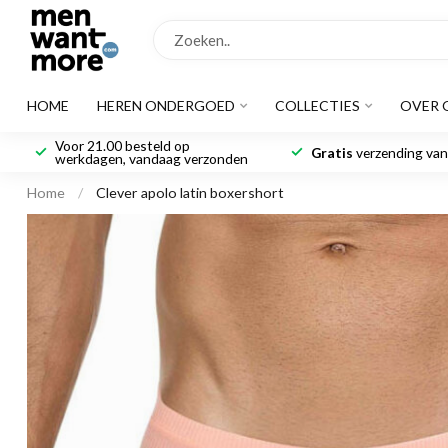
HOME
HEREN ONDERGOED
COLLECTIES
OVER 
Voor 21.00 besteld op
Gratis
verzending vana
werkdagen, vandaag verzonden
Home
/
Clever apolo latin boxershort