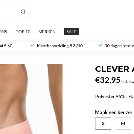
ONS
TOP 10
MERKEN
SALE
f € 60,-
Klantbeoordeling
9.3 /10
30 dagen retour
CLEVER 
€32,95
Incl. bt
Polyester 96% - E
Maak een keuze:
S
M