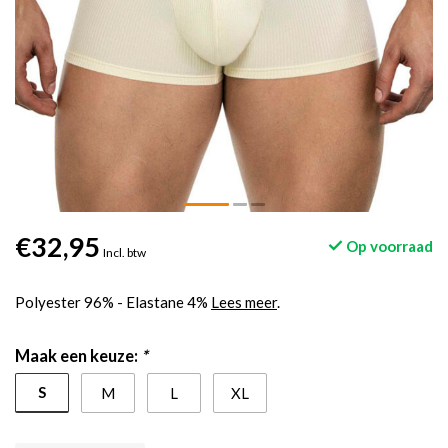
€32,95
Op voorraad
Incl. btw
Polyester 96% - Elastane 4%
Lees meer
.
Maak een keuze:
*
S
M
L
XL