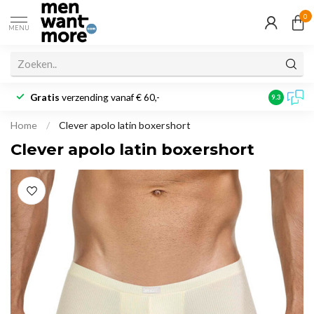
0
MENU
Gratis
verzending vanaf € 60,-
Klantbeoo
9.3
Home
/
Clever apolo latin boxershort
Clever apolo latin boxershort