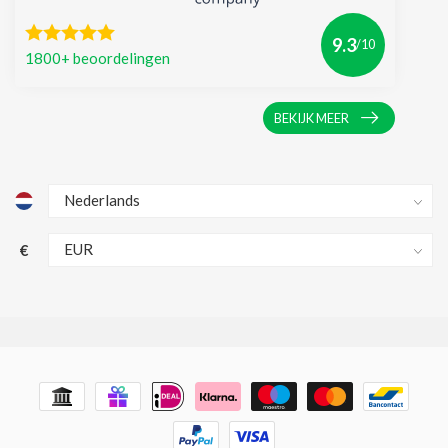
9.3
/10
1800+ beoordelingen
BEKIJK MEER
€