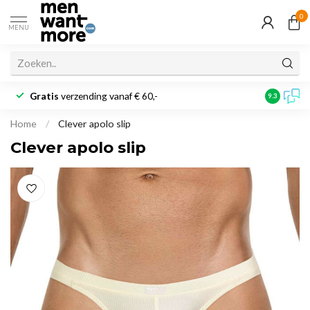
0
MENU
Gratis
verzending vanaf € 60,-
Klantbeoo
9.3
Home
/
Clever apolo slip
Clever apolo slip