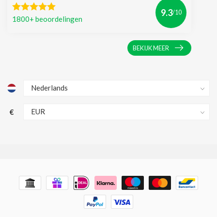
9.3
/10
1800+ beoordelingen
BEKIJK MEER
€