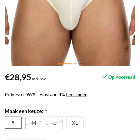
€28,95
Op voorraad
Incl. btw
Polyester 96% - Elastane 4%
Lees meer
.
Maak een keuze:
*
S
M
L
XL