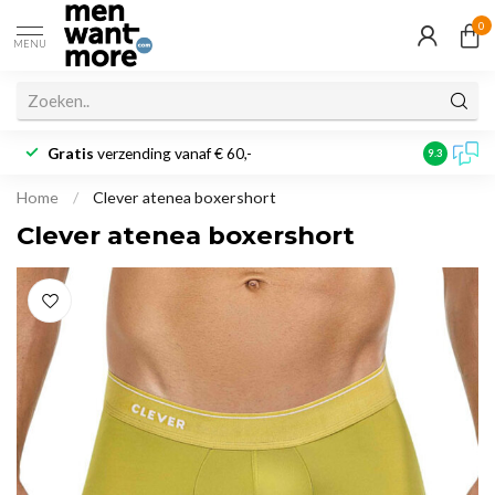
0
MENU
Gratis
verzending vanaf € 60,-
Klantbeoo
9.3
Home
/
Clever atenea boxershort
Clever atenea boxershort