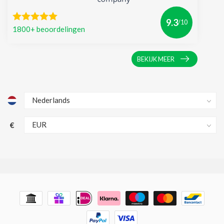
9.3
/10
1800+ beoordelingen
BEKIJK MEER
€