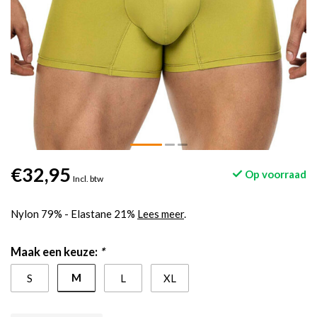
€32,95
Op voorraad
Incl. btw
Nylon 79% - Elastane 21%
Lees meer
.
Maak een keuze:
*
M
S
L
XL