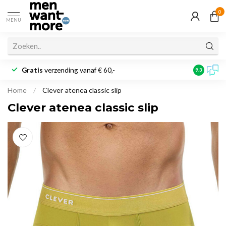
0
MENU
Gratis
verzending vanaf € 60,-
Klantbeoo
9.3
Home
/
Clever atenea classic slip
Clever atenea classic slip