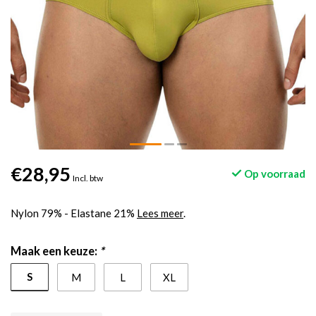
€28,95
Op voorraad
Incl. btw
Nylon 79% - Elastane 21%
Lees meer
.
Maak een keuze:
*
S
M
L
XL