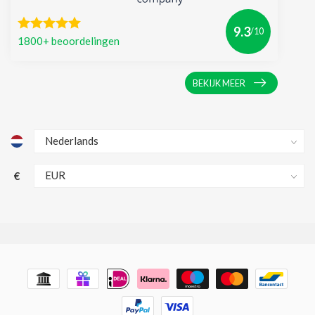
9.3
/10
1800+ beoordelingen
BEKIJK MEER
€