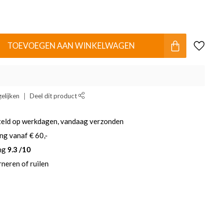
TOEVOEGEN AAN WINKELWAGEN
elijken
Deel dit product
teld op werkdagen, vandaag verzonden
ng vanaf € 60,-
ing
9.3 /10
neren of ruilen