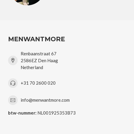
MENWANTMORE
Renbaanstraat 67
2586EZ Den Haag
Netherland
+31 70 2600 020
info@menwantmore.com
btw-nummer:
NL001925353B73