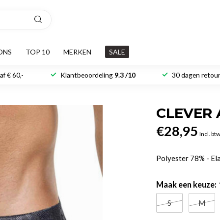
ONS
TOP 10
MERKEN
SALE
f € 60,-
Klantbeoordeling
9.3 /10
30 dagen retour
CLEVER 
€28,95
Incl. bt
Polyester 78% - E
Maak een keuze:
S
M