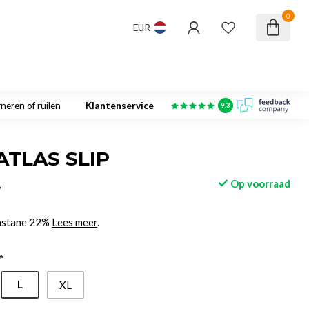
0
EUR
neren of ruilen
Klantenservice
9.3
ATLAS SLIP
Op voorraad
w
lastane 22%
Lees meer
.
*
L
XL