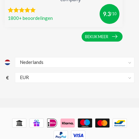
9.3
/10
1800+ beoordelingen
BEKIJK MEER
€