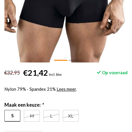
€21,42
€32,95
Op voorraad
Incl. btw
Nylon 79% - Spandex 21%
Lees meer
.
Maak een keuze:
*
S
M
L
XL