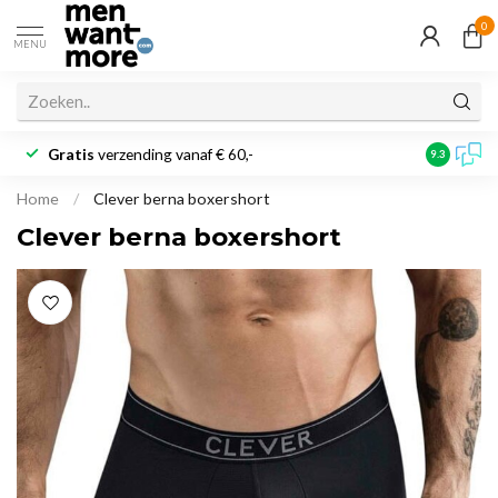
0
MENU
Gratis
verzending vanaf € 60,-
Klantbeoo
9.3
Home
/
Clever berna boxershort
Clever berna boxershort