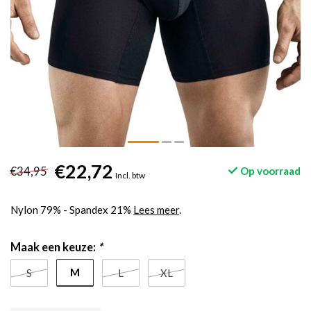
€22,72
€34,95
Op voorraad
Incl. btw
Nylon 79% - Spandex 21%
Lees meer
.
Maak een keuze:
*
M
S
L
XL