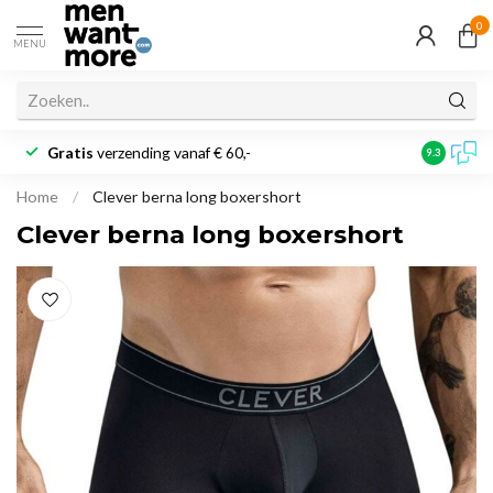
0
MENU
Gratis
verzending vanaf € 60,-
Klantbeoo
9.3
Home
/
Clever berna long boxershort
Clever berna long boxershort