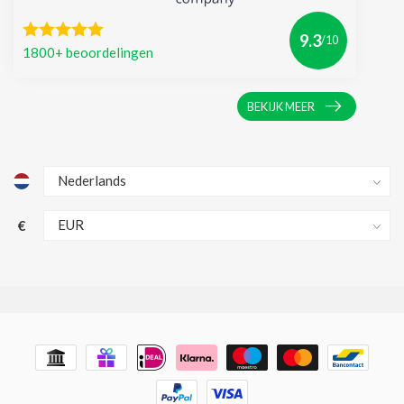
9.3
/10
1800+ beoordelingen
BEKIJK MEER
€