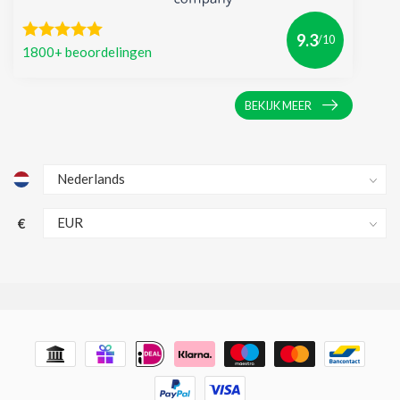
9.3
/10
1800+ beoordelingen
BEKIJK MEER
€