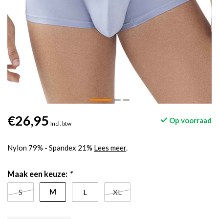
€26,95
Op voorraad
Incl. btw
Nylon 79% - Spandex 21%
Lees meer
.
Maak een keuze:
*
M
S
L
XL