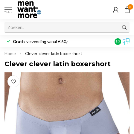
0
MENU
Gratis
verzending vanaf € 60,-
Klantbeoo
9.3
Home
/
Clever clever latin boxershort
Clever clever latin boxershort