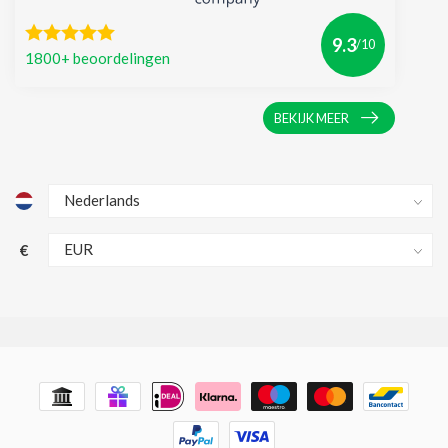
9.3
/10
1800+ beoordelingen
BEKIJK MEER
€