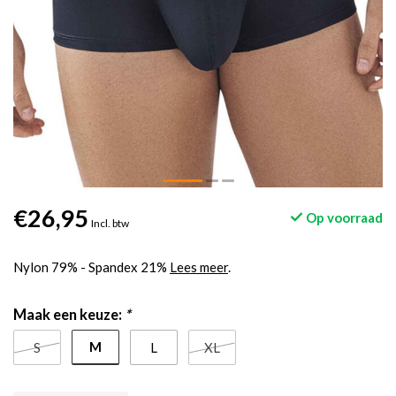
€26,95
Op voorraad
Incl. btw
Nylon 79% - Spandex 21%
Lees meer
.
Maak een keuze:
*
M
S
L
XL