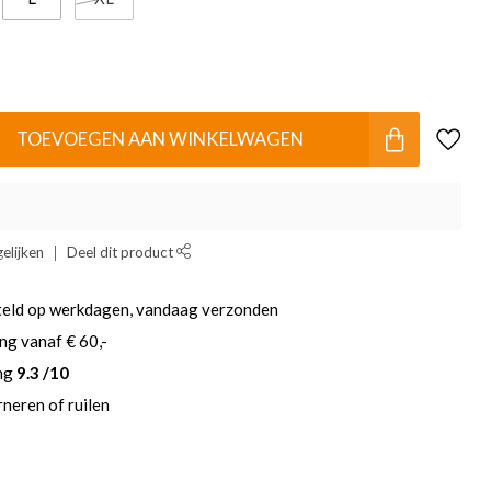
TOEVOEGEN AAN WINKELWAGEN
elijken
Deel dit product
teld op werkdagen, vandaag verzonden
ng vanaf € 60,-
ing
9.3 /10
neren of ruilen