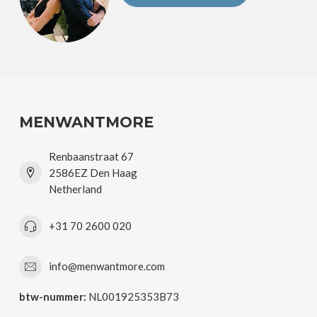
MENWANTMORE
Renbaanstraat 67
2586EZ Den Haag
Netherland
+31 70 2600 020
info@menwantmore.com
btw-nummer:
NL001925353B73