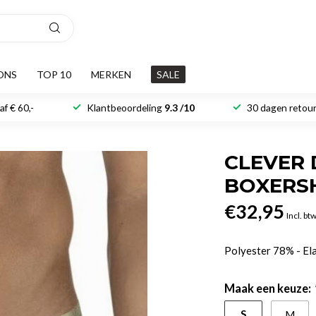
ONS
TOP 10
MERKEN
SALE
f € 60,-
Klantbeoordeling
9.3 /10
30 dagen retour
CLEVER 
BOXERS
€32,95
Incl. bt
Polyester 78% - E
Maak een keuze:
S
M