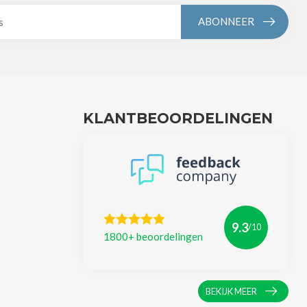
ABONNEER
KLANTBEOORDELINGEN
9.3
/10
1800+ beoordelingen
BEKIJK MEER