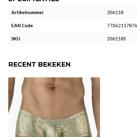
Artikelnummer
206118
EAN Code
7706211787
SKU
206118S
RECENT BEKEKEN