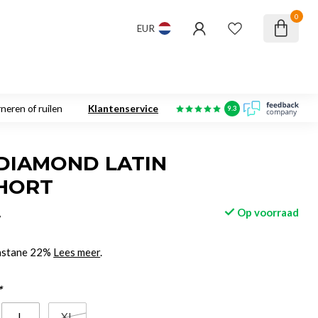
0
EUR
neren of ruilen
Klantenservice
9.3
DIAMOND LATIN
HORT
Op voorraad
w
lastane 22%
Lees meer
.
*
L
XL