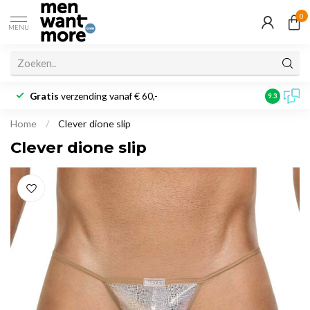
0
MENU
Gratis
verzending vanaf € 60,-
Klantbeoo
9.3
Home
/
Clever dione slip
Clever dione slip