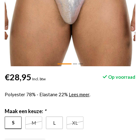
€28,95
Op voorraad
Incl. btw
Polyester 78% - Elastane 22%
Lees meer
.
Maak een keuze:
*
S
M
L
XL