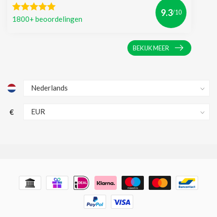
9.3
/10
1800+ beoordelingen
BEKIJK MEER
€