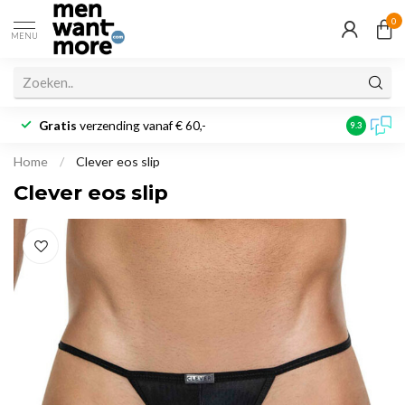
0
MENU
Gratis
verzending vanaf € 60,-
Klantbeoo
9.3
Home
/
Clever eos slip
Clever eos slip