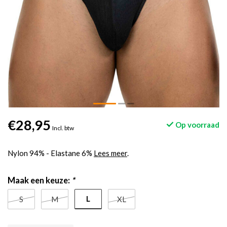
€28,95
Op voorraad
Incl. btw
Nylon 94% - Elastane 6%
Lees meer
.
Maak een keuze:
*
L
S
M
XL