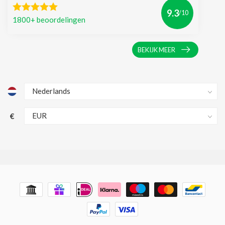
9.3
/10
1800+ beoordelingen
BEKIJK MEER
€