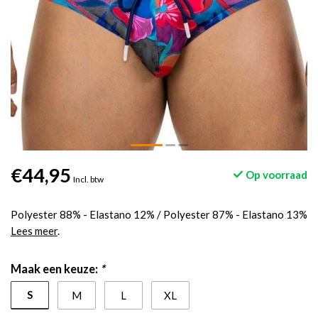
€44,95
Op voorraad
Incl. btw
Polyester 88% - Elastano 12% / Polyester 87% - Elastano 13%
Lees meer
.
Maak een keuze:
*
S
M
L
XL