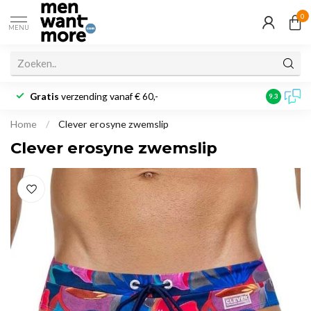
0
MENU
Gratis
verzending vanaf € 60,-
Klantbeoo
9.3
Home
/
Clever erosyne zwemslip
Clever erosyne zwemslip