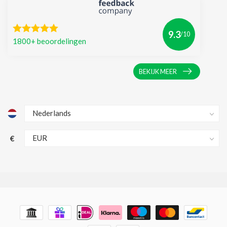
9.3
/10
1800+ beoordelingen
BEKIJK MEER
€