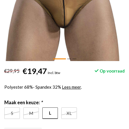
€19,47
€29,95
Op voorraad
Incl. btw
Polyester 68%- Spandex 32%
Lees meer
.
Maak een keuze:
*
L
S
M
XL