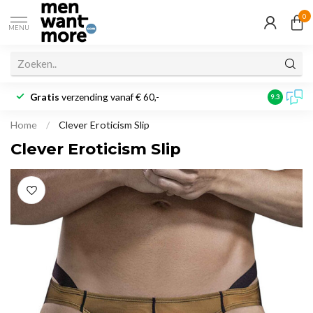
0
MENU
Gratis
verzending vanaf € 60,-
Klantbeoo
9.3
Home
/
Clever Eroticism Slip
Clever Eroticism Slip