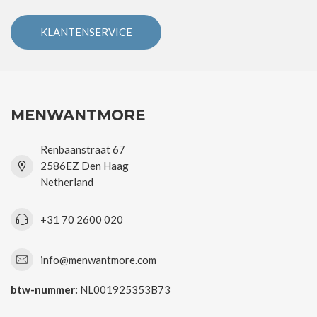
KLANTENSERVICE
MENWANTMORE
Renbaanstraat 67
2586EZ Den Haag
Netherland
+31 70 2600 020
info@menwantmore.com
btw-nummer:
NL001925353B73