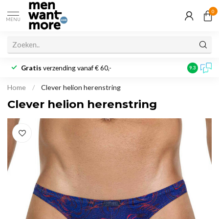
0
MENU
Gratis
verzending vanaf € 60,-
Klantbeoo
9.3
Home
/
Clever helion herenstring
Clever helion herenstring