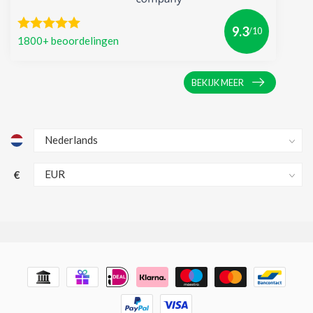
9.3
/10
1800+ beoordelingen
BEKIJK MEER
€