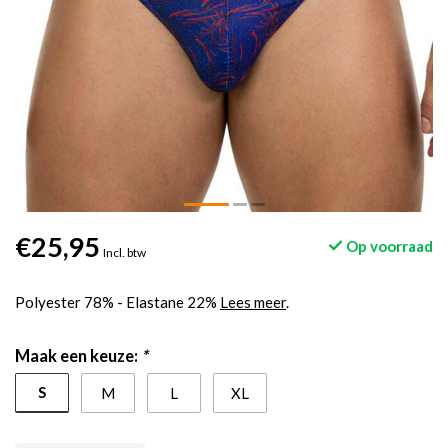
€25,95
Op voorraad
Incl. btw
Polyester 78% - Elastane 22%
Lees meer
.
Maak een keuze:
*
S
M
L
XL