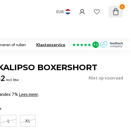
0
EUR
neren of ruilen
Klantenservice
9.3
KALIPSO BOXERSHORT
42
Niet op voorraad
Incl. btw
pandex 7%
Lees meer
.
*
L
XL