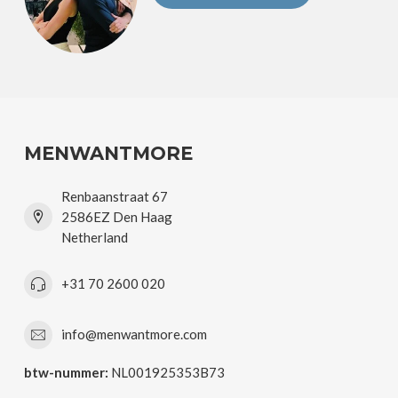
MENWANTMORE
Renbaanstraat 67
2586EZ Den Haag
Netherland
+31 70 2600 020
info@menwantmore.com
btw-nummer:
NL001925353B73