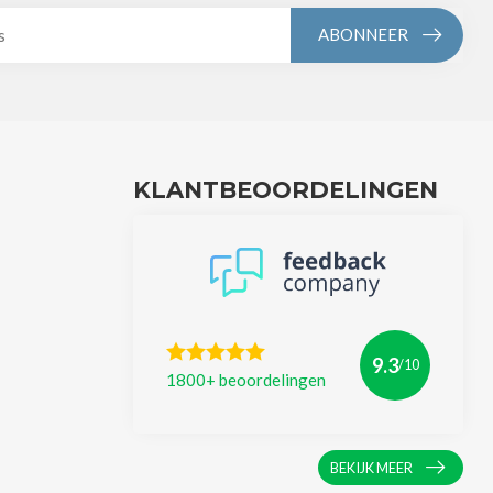
ABONNEER
KLANTBEOORDELINGEN
9.3
/10
1800+ beoordelingen
BEKIJK MEER