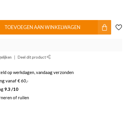
TOEVOEGEN AAN WINKELWAGEN
elijken
Deel dit product
teld op werkdagen, vandaag verzonden
ng vanaf € 60,-
ing
9.3 /10
neren of ruilen