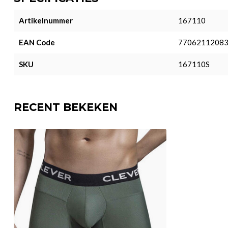
Artikelnummer
167110
EAN Code
7706211208
SKU
167110S
RECENT BEKEKEN