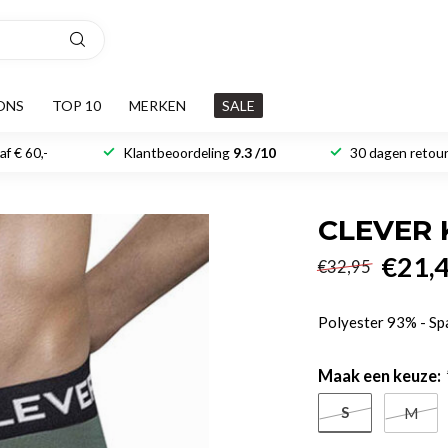
ONS
TOP 10
MERKEN
SALE
f € 60,-
Klantbeoordeling
9.3 /10
30 dagen retour
CLEVER 
€21,
€32,95
Polyester 93% - S
Maak een keuze:
S
M