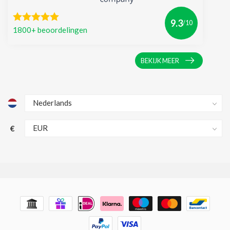
9.3
/10
1800+ beoordelingen
BEKIJK MEER
€