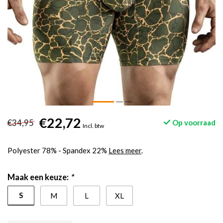
€22,72
€34,95
Op voorraad
Incl. btw
Polyester 78% - Spandex 22%
Lees meer
.
Maak een keuze:
*
S
M
L
XL