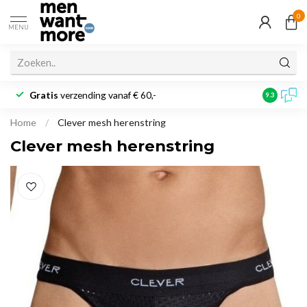
0
MENU
Gratis
verzending vanaf € 60,-
Klantbeoo
9.3
Home
/
Clever mesh herenstring
Clever mesh herenstring