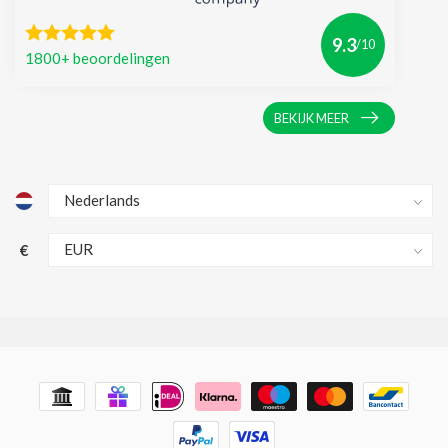
9.3
/10
1800+ beoordelingen
BEKIJK MEER
€