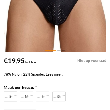
€19,95
Niet op voorraad
Incl. btw
78% Nylon, 22% Spandex
Lees meer
.
Maak een keuze:
*
S
M
L
XL