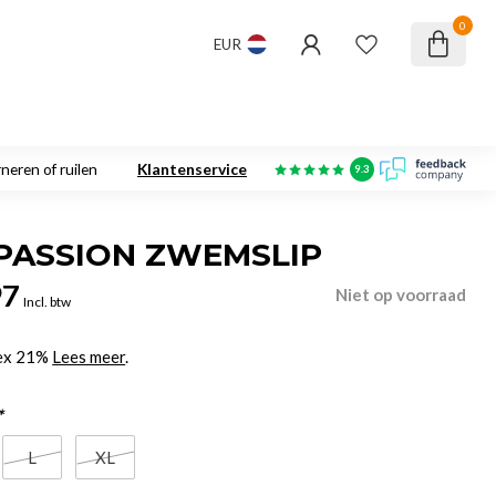
0
EUR
neren of ruilen
Klantenservice
9.3
PASSION ZWEMSLIP
97
Niet op voorraad
Incl. btw
dex 21%
Lees meer
.
*
L
XL