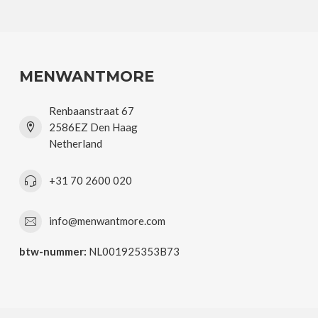
MENWANTMORE
Renbaanstraat 67
2586EZ Den Haag
Netherland
+31 70 2600 020
info@menwantmore.com
btw-nummer:
NL001925353B73