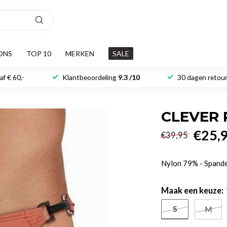
ONS
TOP 10
MERKEN
SALE
f € 60,-
Klantbeoordeling
9.3 /10
30 dagen retour
CLEVER 
€25,
€39,95
Nylon 79% - Span
Maak een keuze:
S
M