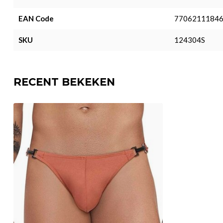
EAN Code
7706211184
SKU
124304S
RECENT BEKEKEN