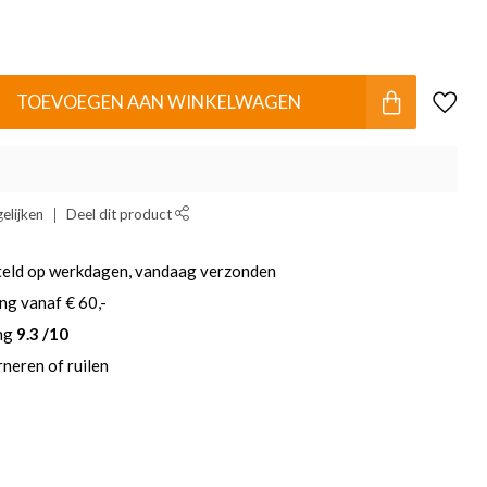
TOEVOEGEN AAN WINKELWAGEN
elijken
Deel dit product
teld op werkdagen, vandaag verzonden
ng vanaf € 60,-
ing
9.3 /10
neren of ruilen