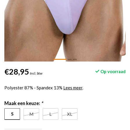
€28,95
Op voorraad
Incl. btw
Polyester 87% - Spandex 13%
Lees meer
.
Maak een keuze:
*
S
M
L
XL