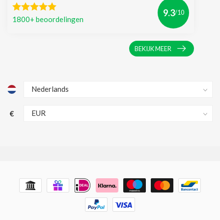
9.3
/10
1800+ beoordelingen
BEKIJK MEER
€