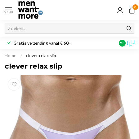
0
MENU
Gratis
verzending vanaf € 60,-
Klantbeoo
9.3
Home
/
clever relax slip
clever relax slip