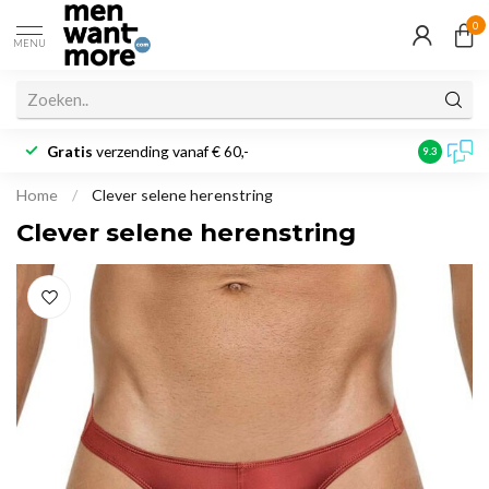
0
MENU
Gratis
verzending vanaf € 60,-
Klantbeoo
9.3
Home
/
Clever selene herenstring
Clever selene herenstring