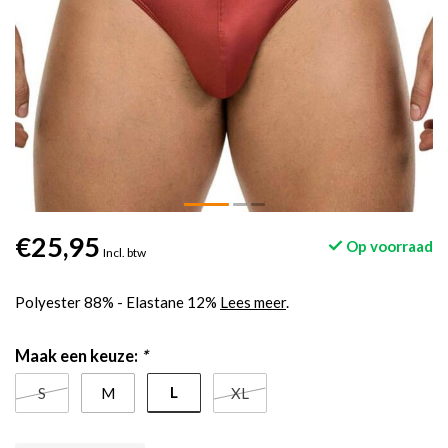
€25,95
Op voorraad
Incl. btw
Polyester 88% - Elastane 12%
Lees meer
.
Maak een keuze:
*
L
S
M
XL