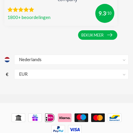
9.3
/10
1800+ beoordelingen
BEKIJK MEER
€