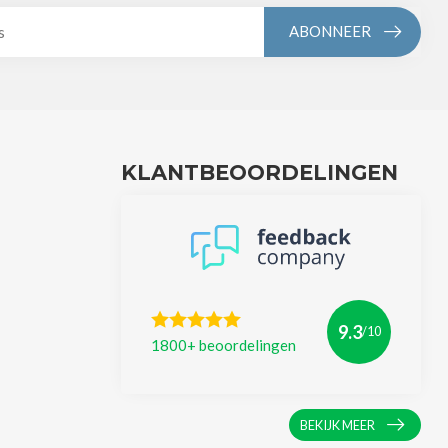
ABONNEER
KLANTBEOORDELINGEN
9.3
/10
1800+ beoordelingen
BEKIJK MEER