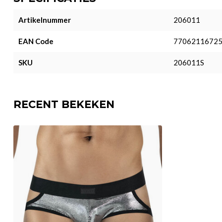
Artikelnummer
206011
EAN Code
7706211672
SKU
206011S
RECENT BEKEKEN