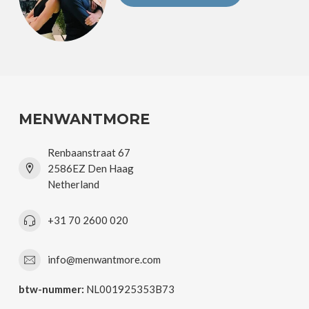
MENWANTMORE
Renbaanstraat 67
2586EZ Den Haag
Netherland
+31 70 2600 020
info@menwantmore.com
btw-nummer:
NL001925353B73