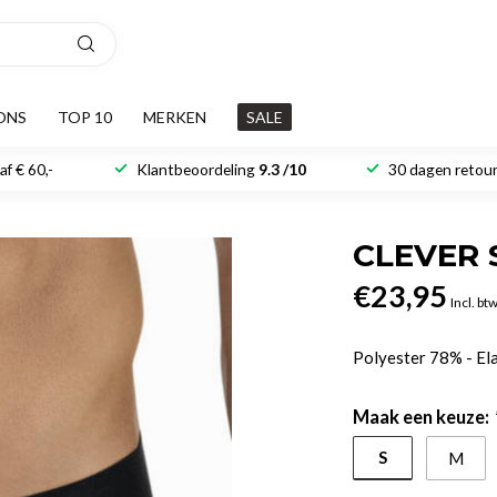
ONS
TOP 10
MERKEN
SALE
f € 60,-
Klantbeoordeling
9.3 /10
30 dagen retour
CLEVER 
€23,95
Incl. bt
Polyester 78% - E
Maak een keuze:
S
M