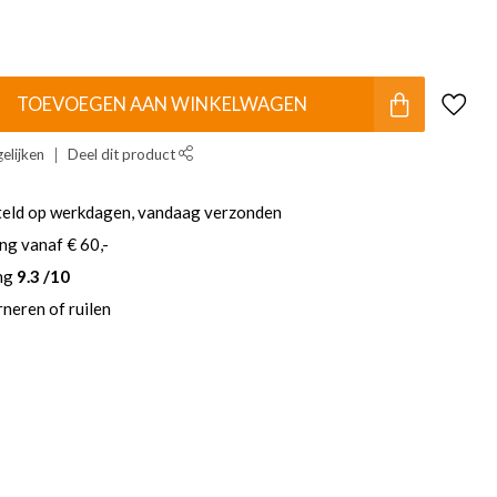
TOEVOEGEN AAN WINKELWAGEN
elijken
Deel dit product
teld op werkdagen, vandaag verzonden
ng vanaf € 60,-
ing
9.3 /10
neren of ruilen