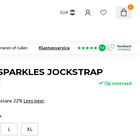
0
EUR
neren of ruilen
Klantenservice
9.3
SPARKLES JOCKSTRAP
Op voorraad
w
lastane 22%
Lees meer
.
*
L
XL