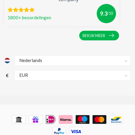
9.3
/10
1800+ beoordelingen
BEKIJK MEER
€