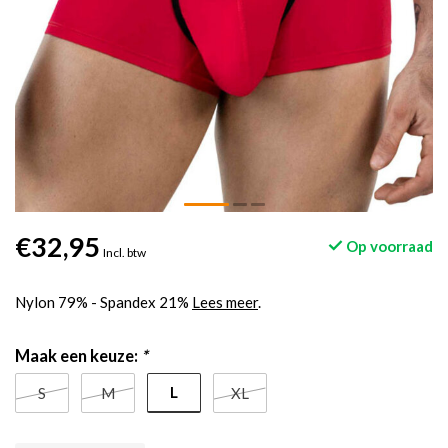
€32,95
Op voorraad
Incl. btw
Nylon 79% - Spandex 21%
Lees meer
.
Maak een keuze:
*
L
S
M
XL