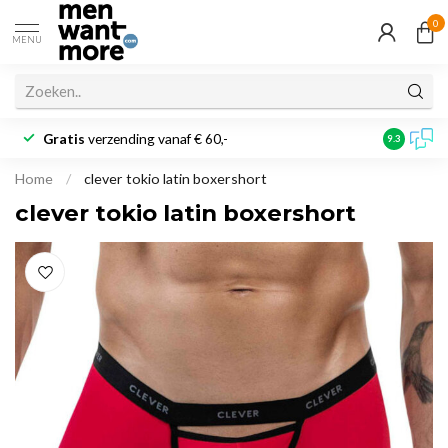
0
MENU
Gratis
verzending vanaf € 60,-
Klantbeoo
9.3
Home
/
clever tokio latin boxershort
clever tokio latin boxershort