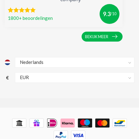
9.3
/10
1800+ beoordelingen
BEKIJK MEER
€