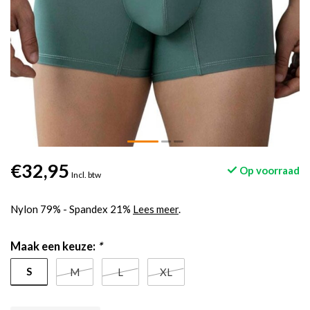
€32,95
Op voorraad
Incl. btw
Nylon 79% - Spandex 21%
Lees meer
.
Maak een keuze:
*
S
M
L
XL