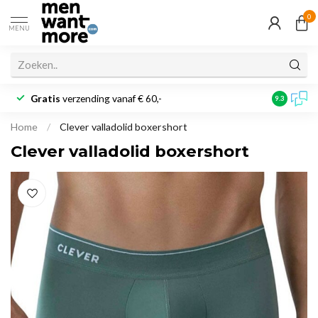
0
MENU
Gratis
verzending vanaf € 60,-
Klantbeoo
9.3
Home
/
Clever valladolid boxershort
Clever valladolid boxershort