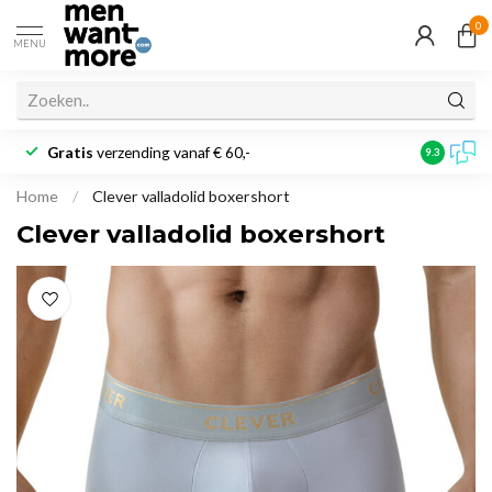
0
MENU
Gratis
verzending vanaf € 60,-
Klantbeoo
9.3
Home
/
Clever valladolid boxershort
Clever valladolid boxershort