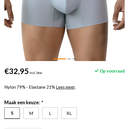
€32,95
Op voorraad
Incl. btw
Nylon 79% - Elastane 21%
Lees meer
.
Maak een keuze:
*
S
M
L
XL