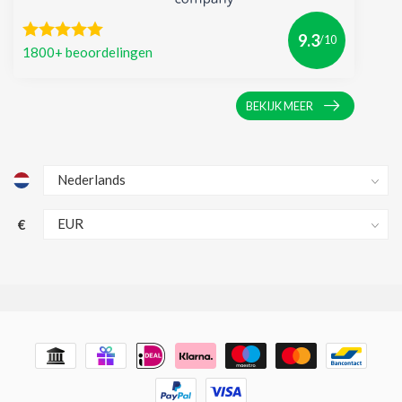
9.3
/10
1800+ beoordelingen
BEKIJK MEER
€