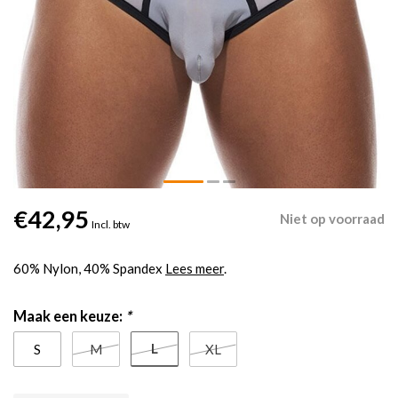
€42,95
Niet op voorraad
Incl. btw
60% Nylon, 40% Spandex
Lees meer
.
Maak een keuze:
*
L
S
M
XL