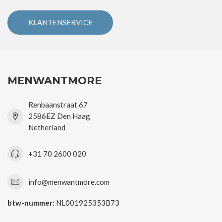
KLANTENSERVICE
MENWANTMORE
Renbaanstraat 67
2586EZ Den Haag
Netherland
+31 70 2600 020
info@menwantmore.com
btw-nummer:
NL001925353B73