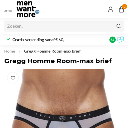
0
MENU
Gratis
verzending vanaf € 60,-
Klantbeoo
9.3
Home
/
Gregg Homme Room-max brief
Gregg Homme Room-max brief