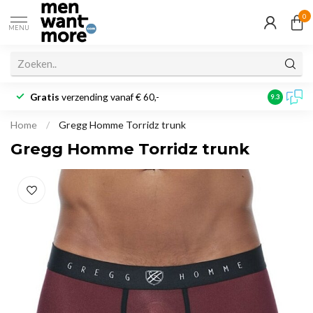
0
MENU
Gratis
verzending vanaf € 60,-
Klantbeoo
9.3
Home
/
Gregg Homme Torridz trunk
Gregg Homme Torridz trunk