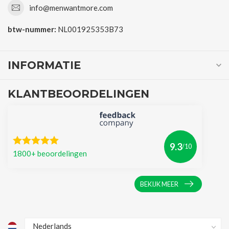
info@menwantmore.com
btw-nummer:
NL001925353B73
INFORMATIE
KLANTBEOORDELINGEN
9.3
/10
1800+ beoordelingen
BEKIJK MEER