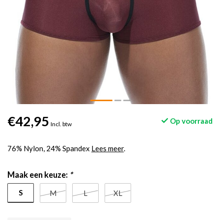
€42,95
Op voorraad
Incl. btw
76% Nylon, 24% Spandex
Lees meer
.
Maak een keuze:
*
S
M
L
XL