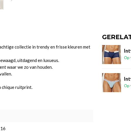
GERELA
htige collectie in trendy en frisse kleuren met
In
Op 
Gewaagd, uitdagend en luxueus.
ent waar we zo van houden.
vallen.
Int
Op 
chique ruitprint.
216