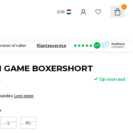
0
EUR
neren of ruilen
Klantenservice
9.3
N GAME BOXERSHORT
Op voorraad
w
Spandex
Lees meer
.
*
L
XL