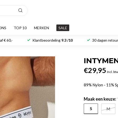
ONS
TOP 10
MERKEN
SALE
f € 60,-
Klantbeoordeling
9.3 /10
30 dagen retour
INTYME
€29,95
Incl. bt
89% Nylon - 11% 
Maak een keuze:
S
M