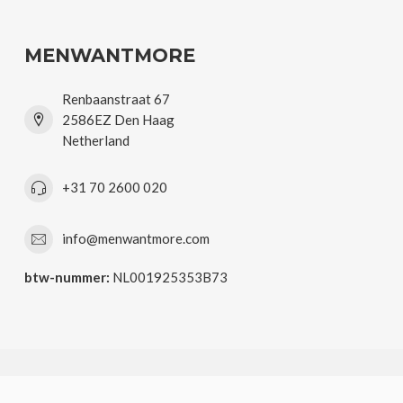
MENWANTMORE
Renbaanstraat 67
2586EZ Den Haag
Netherland
+31 70 2600 020
info@menwantmore.com
btw-nummer:
NL001925353B73