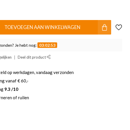
TOEVOEGEN AAN WINKELWAGEN
zonden? Je hebt nog:
03:02:53
elijken
Deel dit product
teld op werkdagen, vandaag verzonden
ng vanaf € 60,-
ing
9.3 /10
neren of ruilen