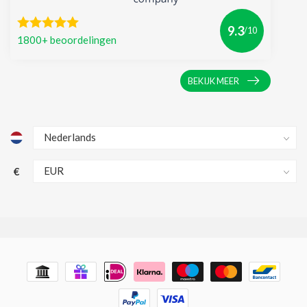
9.3
/10
1800+ beoordelingen
BEKIJK MEER
€