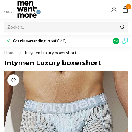
0
MENU
Gratis
verzending vanaf € 60,-
Klantbeoo
9.3
Home
/
Intymen Luxury boxershort
Intymen Luxury boxershort