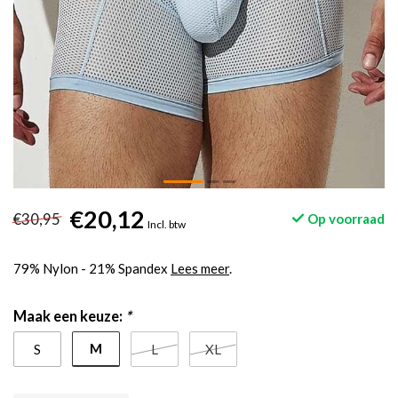
€20,12
€30,95
Op voorraad
Incl. btw
79% Nylon - 21% Spandex
Lees meer
.
Maak een keuze:
*
M
S
L
XL